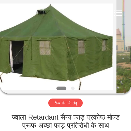
Silk
Road
Enterprise
Management
Services
Co.,LTD.
All
Rights
घर
Reserved.
उत्पाद
हमारे
बारे
में
सैन्य सेना के तंबू
कारखाना
भ्रमण
ज्वाला Retardant सैन्य फाड़ प्रकोष्ठ मोल्ड
प्रूफ अच्छा फाड़ प्रतिरोधी के साथ