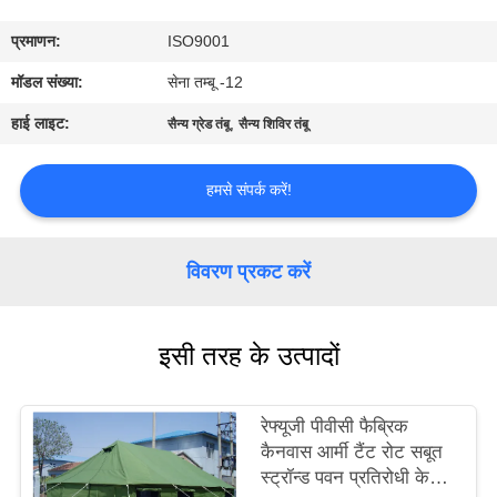
गुणवत्ता
प्रमाणन:
ISO9001
नियंत्रण
मॉडल संख्या:
सेना तम्बू -12
संपर्क
हाई लाइट:
,
सैन्य ग्रेड तंबू
सैन्य शिविर तंबू
करें
हमसे संपर्क करें!
साइटमैप
विवरण प्रकट करें
PRIVACY
POLICY
इसी तरह के उत्पादों
रेफ्यूजी पीवीसी फैब्रिक
कैनवास आर्मी टैंट रोट सबूत
स्ट्रॉन्ड पवन प्रतिरोधी के