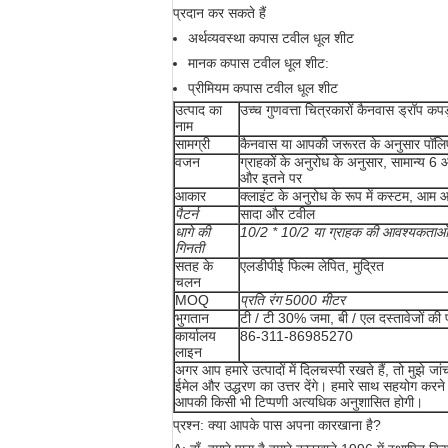
प्रदान कर सकते हैं
अर्थव्यवस्था कपास टवील धूल शीट
मानक कपास टवील धूल शीट:
प्रीमियम कपास टवील धूल शीट
उत्पाद का
उच्च गुणवत्ता चित्रकारों कैनवास ड्रॉप कपड
नाम
सामग्री
कैनवास या आपकी जरूरत के अनुसार पॉलिएस
वजन
ग्राहकों के अनुरोध के अनुसार, सामान्य
और इतने पर
आकार
क्लाइंट के अनुरोध के रूप में कस्टम, आम
पैटर्न
सादा और टवील
धागे की
10/2 * 10/2 या ग्राहक की आवश्यकताओं
गिनती
सतह के
एलडीपीई फिल्म लेपित, मुद्रित
चलन
MOQ
प्रति रंग 5000 मीटर
भुगतान
टी / टी 30% जमा, बी / एल दस्तावेजों की
कार्यालय
86-311-86985270
लाइन
अगर आप हमारे उत्पादों में दिलचस्पी रखते हैं, तो मुझे 
ईमेल और उद्धरण का उत्तर देंगे। हमारे साथ सहयोग करने क
आपकी किसी भी टिप्पणी अत्यधिक अनुशासित होगी।
प्रश्न: क्या आपके पास अपना कारखाना है?