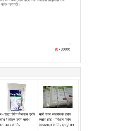
(
0
/ 3000)
म - सबूत रंगीन कैनवास ड्रॉप
भारी वजन जलरोधक ड्रॉप
्लॉथ / कॉटन ड्रॉप क्लॉथ
क्लॉथ हीट - परिधान / होम
ोफा कवर के लिए
टेक्सटाइल के लिए इन्सुलेशन