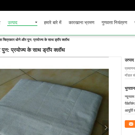
र
उत्पाद
हमारे बारे में
कारखाना भ्रमण
गुणवत्ता नियंत्रण
ास चित्रकार धोने और पुन: प्रयोज्य के साथ ड्रॉप क्लॉथ
पुन: प्रयोज्य के साथ ड्रॉप क्लॉथ
उत्पाद
प्रमाणन
मॉडल सं
भुगतान
न्यूनतम
पैकेजिं
आपूर्ति 