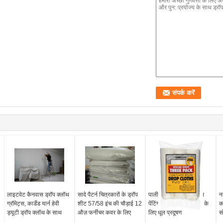
लाइटवेट कैनवास ड्रॉप क्लॉथ
सादे पैटर्न चित्रकारों के ड्रॉप
पाली मैट वेव बतख कैनवास
न
ग्रॉमेट्स, कार्डेड यार्न हेवी
शीट 57/58 इंच की चौड़ाई 12
पेंटिंग क्लॉथ पेंटिंग से बचने के
क
ड्यूटी ड्रॉप क्लॉथ के साथ
औज़ फर्नीचर कवर के लिए
लिए धूल प्रदूषण
स