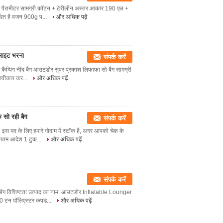
 बैग पैरामीटर सामग्री कॉटन + टेरीलीन अस्तर आकार 190 एल +
बंधित है वजन 900g प...
और अधिक पढ़ें
 लाइट भरना
संपर्क करें
ढ़ कैम्पिंग नींद बैग आउटडोर सुपर प्रकाश लिफाफा सो बैग सामग्री
स्वीकार कर...
और अधिक पढ़ें
 सो रही बैग
संपर्क करें
. इस मद के लिए हमारे गोदाम में स्टॉक है, अगर आपको चेक के
यूनतम आदेश 1 टुक...
और अधिक पढ़ें
संपर्क करें
पिंग बैग विशिष्टता उत्पाद का नाम: आउटडोर Inflatable Lounger
90 टन पॉलिएस्टर कपड...
और अधिक पढ़ें