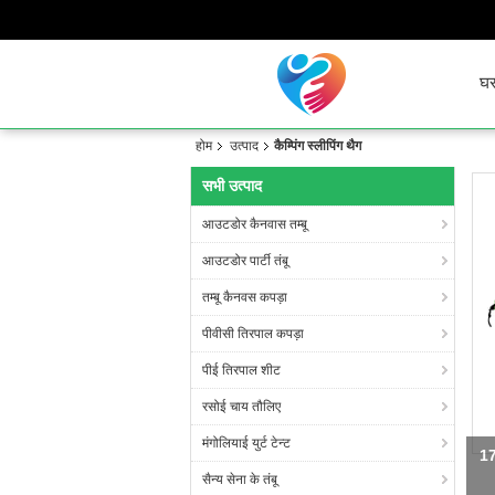
घ
होम
उत्पाद
कैम्पिंग स्लीपिंग थैग
सभी उत्पाद
आउटडोर कैनवास तम्बू
आउटडोर पार्टी तंबू
तम्बू कैनवस कपड़ा
पीवीसी तिरपाल कपड़ा
पीई तिरपाल शीट
रसोई चाय तौलिए
मंगोलियाई युर्ट टेन्ट
17
सैन्य सेना के तंबू