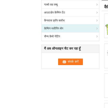
गज़्बो तह तम्बू
कै
आउटडोर कैम्पिंग टेंट
कैनवास ड्रॉप क्लॉथ
कैम्पिंग स्लीपिंग थैग
सैन्य कैमो नेटिंग
मैं अब ऑनलाइन चैट कर रहा हूँ