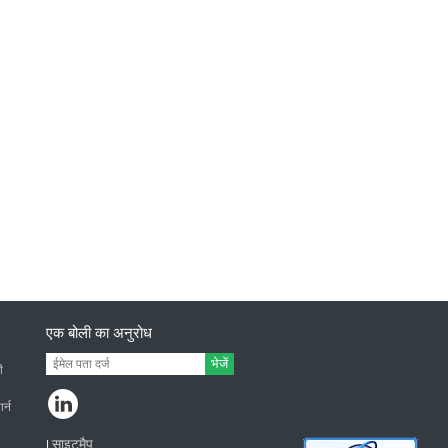
एक बोली का अनुरोध
भेजें
ी
र्न
साइटमैप
|