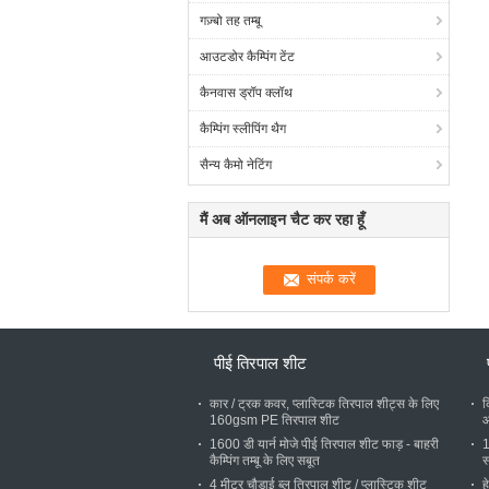
गज़्बो तह तम्बू
आउटडोर कैम्पिंग टेंट
कैनवास ड्रॉप क्लॉथ
कैम्पिंग स्लीपिंग थैग
सैन्य कैमो नेटिंग
मैं अब ऑनलाइन चैट कर रहा हूँ
पीई तिरपाल शीट
कार / ट्रक कवर, प्लास्टिक तिरपाल शीट्स के लिए
क
160gsm PE तिरपाल शीट
आ
1600 डी यार्न मोजे पीई तिरपाल शीट फाड़ - बाहरी
1
कैम्पिंग तम्बू के लिए सबूत
स
4 मीटर चौड़ाई ब्लू तिरपाल शीट / प्लास्टिक शीट
ह