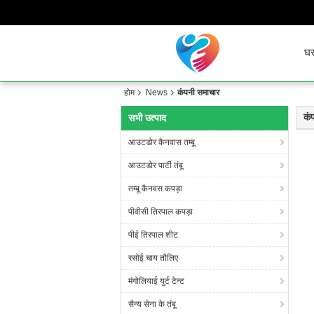
घ
होम
News
कंपनी समाचार
कं
सभी उत्पाद
आउटडोर कैनवास तम्बू
आउटडोर पार्टी तंबू
तम्बू कैनवस कपड़ा
पीवीसी तिरपाल कपड़ा
पीई तिरपाल शीट
रसोई चाय तौलिए
मंगोलियाई युर्ट टेन्ट
सैन्य सेना के तंबू