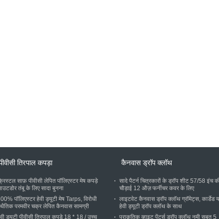
पीवीसी तिरपाल कपड़ा
कैनवास ड्रॉप क्लॉथ
्रिस्टल साफ़ पीवीसी लेपित पॉलिएस्टर मेष कपड़े
सादे पैटर्न चित्रकारों के ड्रॉप शीट 57/58 इंच क
उटडोर तंबू के लिए सादा बुनना
चौड़ाई 12 औज़ फर्नीचर कवर के लिए
00% पॉलिएस्टर हेवी ड्यूटी मेष Tarps, विरोधी
लाइटवेट कैनवास ड्रॉप क्लॉथ ग्रॉमेट्स, कार्डेड या
्थैतिक परमवीर चक्र लेपित कैनवास सामग्री
हेवी ड्यूटी ड्रॉप क्लॉथ के साथ
ेवी ड्यूटी पीवीसी तिरपाल कपड़े 18 * 18 / उच्च
प्राकृतिक व्हाइट पेंटर्स ड्रॉप क्लॉथ नमी सबूत 5