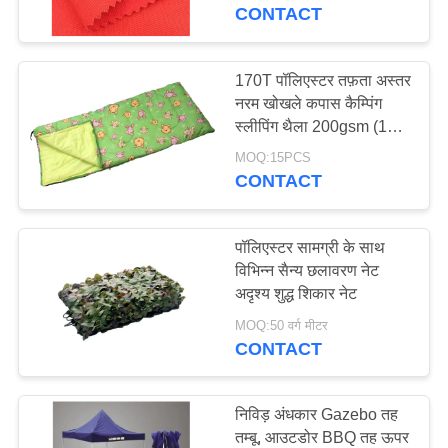
गुणवत्ता
CONTACT
नियंत्रण
170T पॉलिएस्टर तफ़ता अस्तर
27
नरम खोखले कपास कैम्पिंग
संपर्क
स्लीपिंग थैला 200gsm (180
तम्बू कैनवस कपड़ा
करें
+ 30) * 75cm स्पिल
MOQ:15PCS
प्रतिरोधी लिफाफा
CONTACT
साइटमैप
पॉलिएस्टर सामग्री के साथ
PRIVACY
विभिन्न सैन्य छलावरण नेट
अदृश्य शुद्ध शिकार नेट
35
POLICY
MOQ:50 वर्ग मीटर
CONTACT
पीवीसी तिरपाल कपड़ा
निविड़ अंधकार Gazebo तह
तम्बू, आउटडोर BBQ तह ऊपर