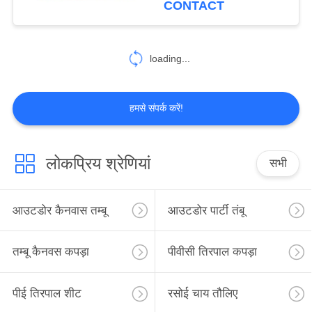
CONTACT
22
loading...
गज़्बो तह तम्बू
हमसे संपर्क करें!
लोकप्रिय श्रेणियां
सभी
22
आउटडोर कैम्पिंग टेंट
आउटडोर कैनवास तम्बू
आउटडोर पार्टी तंबू
तम्बू कैनवस कपड़ा
पीवीसी तिरपाल कपड़ा
पीई तिरपाल शीट
रसोई चाय तौलिए