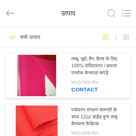
Silk
Road
Enterprise
उत्पाद
Management
Services
Co.,LTD.
All
Rights
घर
Reserved.
25
सभी उत्पाद
आउटडोर कैनवास तम्बू
उत्पाद
तम्बू, जूते, बैग, कैप्स के लिए
100% पॉलिएस्टर / कपास
हमारे
पनरोक कैनवास कपड़े
बारे
MOQ:5000 मीटर
CONTACT
में
30
कारखाना
पर्यावरण संरक्षण सामग्री के
आउटडोर पार्टी तंबू
साथ 12oz डाईड बुना तम्बू
भ्रमण
कैनवास फैब्रिक
MOQ:5000 मीटर