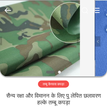
Silk
Road
Enterprise
Management
Services
Co.,LTD.
All
Rights
घर
Reserved.
उत्पाद
हमारे
बारे
में
तम्बू कैनवस कपड़ा
कारखाना
भ्रमण
सैन्य रक्षा और विमानन के लिए पु लेपित छलावरण
हल्के तम्बू कपड़ा