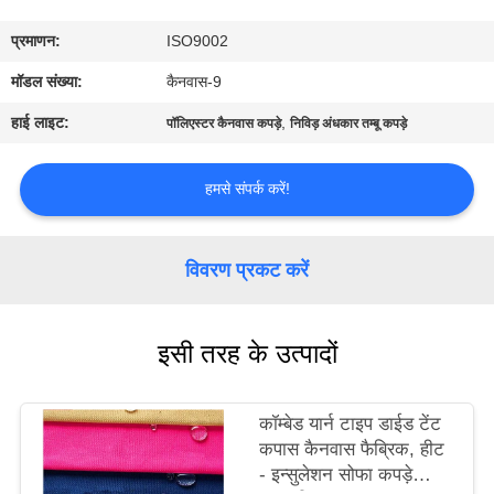
गुणवत्ता
प्रमाणन:
ISO9002
नियंत्रण
मॉडल संख्या:
कैनवास-9
संपर्क
हाई लाइट:
,
पॉलिएस्टर कैनवास कपड़े
निविड़ अंधकार तम्बू कपड़े
करें
हमसे संपर्क करें!
साइटमैप
विवरण प्रकट करें
PRIVACY
POLICY
इसी तरह के उत्पादों
कॉम्बेड यार्न टाइप डाईड टेंट
कपास कैनवास फैब्रिक, हीट
- इन्सुलेशन सोफा कपड़े