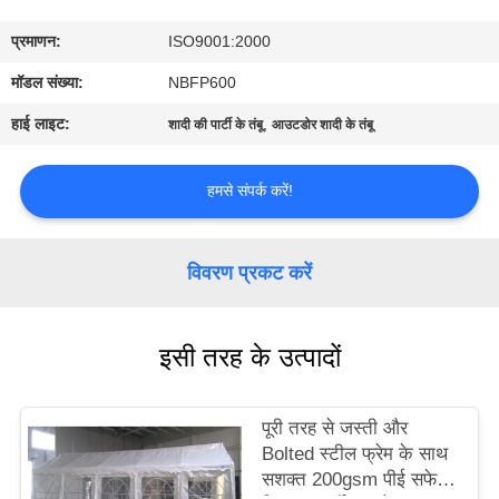
गुणवत्ता
प्रमाणन:
ISO9001:2000
नियंत्रण
मॉडल संख्या:
NBFP600
संपर्क
हाई लाइट:
,
शादी की पार्टी के तंबू
आउटडोर शादी के तंबू
करें
हमसे संपर्क करें!
साइटमैप
विवरण प्रकट करें
PRIVACY
POLICY
इसी तरह के उत्पादों
पूरी तरह से जस्ती और
Bolted स्टील फ्रेम के साथ
सशक्त 200gsm पीई सफेद