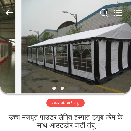
Silk
Road
Enterprise
Management
Services
Co.,LTD.
All
Rights
घर
Reserved.
उत्पाद
हमारे
बारे
में
आउटडोर पार्टी तंबू
कारखाना
भ्रमण
उच्च मजबूत पाउडर लेपित इस्पात ट्यूब फ़्रेम के
साथ आउटडोर पार्टी तंबू